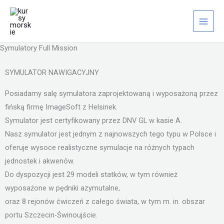
Przejdź
do
treści
Symulatory Full Mission
SYMULATOR NAWIGACYJNY
Posiadamy salę symulatora zaprojektowaną i wyposażoną przez
fińską firmę ImageSoft z Helsinek.
Symulator jest certyfikowany przez DNV GL w kasie A.
Nasz symulator jest jednym z najnowszych tego typu w Polsce i
oferuje wysoce realistyczne symulacje na różnych typach
jednostek i akwenów.
Do dyspozycji jest 29 modeli statków, w tym również
wyposażone w pędniki azymutalne,
oraz 8 rejonów ćwiczeń z całego świata, w tym m. in. obszar
portu Szczecin-Świnoujście.